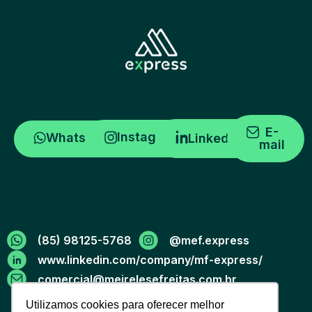
E-
Instagram
WhatsApp
Linkedin
mail
(85) 98125-5768
@mef.express
www.linkedin.com/company/mf-express/
comercial@meirelesefreitas.com.br
Utilizamos cookies para oferecer melhor